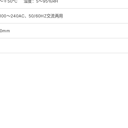
～＋50℃ 湿度：5～95％RH
00～240AC、50/60HZ交流两用
40mm