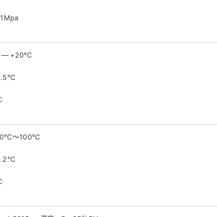
1Mpa
 — +20℃
.5℃
℃
0℃～100℃
.2℃
℃