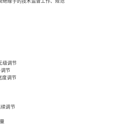
瓷绝缘子的技术监督工作、规范
的无级调节
移调节
宽度调节
s连续调节
量