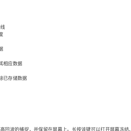
曲线
度
据
其相应数据
除已存储数据
最高回波的捕捉，并保留在屏幕上。长按该键可以打开屏幕冻结