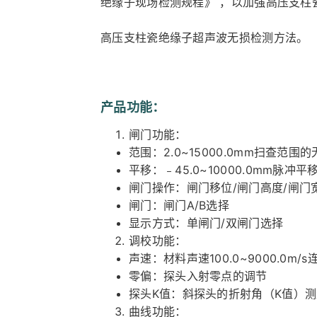
绝缘子现场检测规程》 ，以加强高压支柱
高压支柱瓷绝缘子超声波无损检测方法。
产品功能：
闸门功能：
范围：2.0~15000.0mm扫查范围
平移：﹣45.0~10000.0mm脉冲平
闸门操作：闸门移位/闸门高度/闸门
闸门：闸门A/B选择
显示方式：单闸门/双闸门选择
调校功能：
声速：材料声速100.0~9000.0m/
零偏：探头入射零点的调节
探头K值：斜探头的折射角（K值）测
曲线功能：