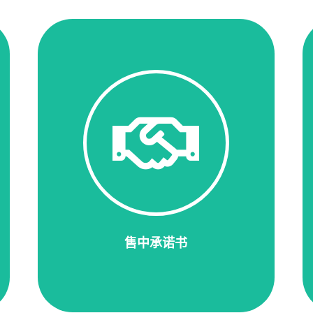
售中承诺书
我们严格执行《售中服务承诺书》，我 们
深信优质，系统，全面的服务 是事来发展
的基础。在产品定制生产过程中，我们始终
为主动与客户保持沟通，即使更新生产过
程，保证按时保质保量交付产品客户手中。
售中承诺书