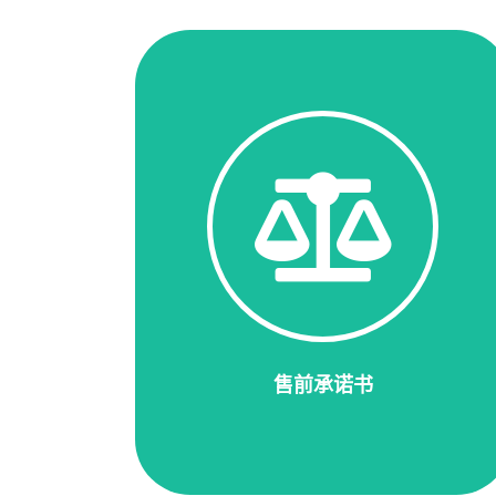
售前承诺书
我们严格执行《售前服务承诺书》，我们专
业提供全套电气测试方案服务是与客户合作
的基础。坚持"用户第一"的原则， 构建良好
的销售眼务体系，为客户提供 优质的售
前'售前服务。
售前承诺书