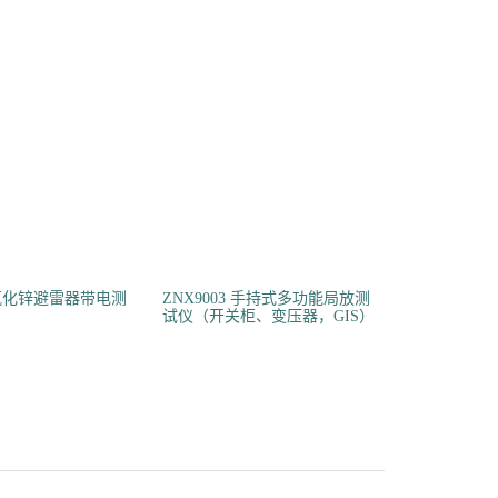
G 氧化锌避雷器带电测
ZNX9003 手持式多功能局放测
试仪（开关柜、变压器，GIS）