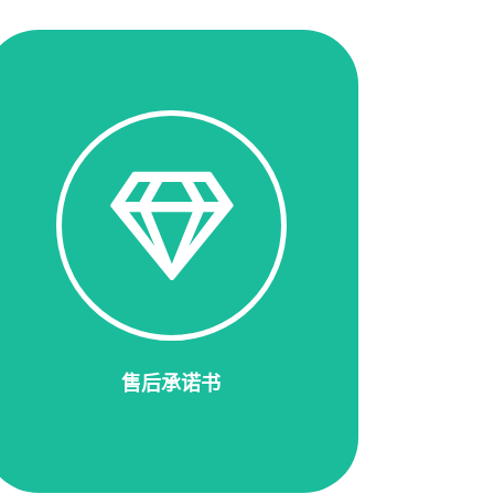
售后承诺书
我们严格执行《售后服务承诺书》，我们深
信优质，系统，全面的服务 是事来发展的
基础。经过多年的不断探 索和进取，坚
持"用户第一"的原则。我们提供一年内免费
保修，终身维护的售后政策。
售后承诺书